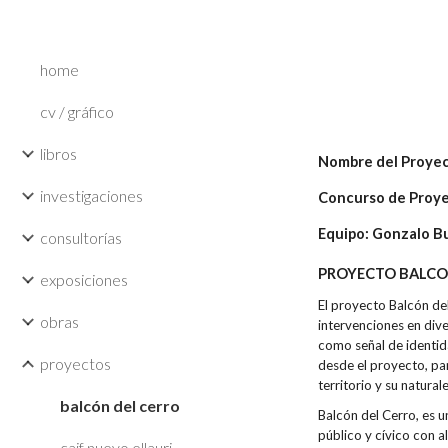
Sk
home
cv / gráfico
libros
Nombre del Proye
investigaciones
Concurso de Proye
Equipo: Gonzalo Bus
consultorías
PROYECTO BALCO
exposiciones
El proyecto Balcón del
obras
intervenciones en dive
como señal de identid
proyectos
desde el proyecto, par
territorio y su natura
balcón del cerro
Balcón del Cerro, es u
público y cívico con a
caif nuevo ellauri