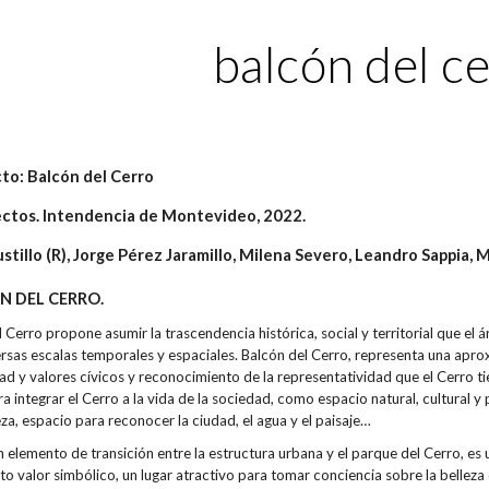
ip to main content
Skip to navigat
balcón del c
cto:
Balcón del Cerro
ctos. Intendencia de Montevideo, 2022.
tillo (R), Jorge Pérez Jaramillo, Milena Severo, Leandro Sappia, Ma
N DEL CERRO.
 Cerro propone asumir la trascendencia histórica, social y territorial que el
rsas escalas temporales y espaciales. Balcón del Cerro, representa una aprox
ad y valores cívicos y reconocimiento de la representatividad que el Cerro t
a integrar el Cerro a la vida de la sociedad, como espacio natural, cultural y 
leza, espacio para reconocer la ciudad, el agua y el paisaje…
n elemento de transición entre la estructura urbana y el parque del Cerro, es
lto valor simbólico, un lugar atractivo para tomar conciencia sobre la bellez