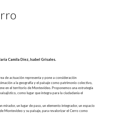
ion
erro
ría Camila Díez, Isabel Grisales.
 área de actuación representa y pone a consideración
imación a la geografía y el paisaje como patrimonio colectivo,
iene en el territorio de Montevideo. Proponemos una estrategia
paisajístico, como lugar que integra para la ciudadanía el
 un mirador, un lugar de paso, un elemento integrador, un espacio
a de Montevideo y su paisaje, para revalorizar el Cerro como