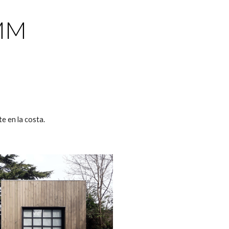
ion
 MM
e en la costa.