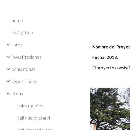
Sk
home
cv / gráfico
libros
Nombre del Proyec
investigaciones
Fecha: 2018.
El proyecto consisti
consultorías
exposiciones
obras
aulas móviles
caif nuevo ellauri
caif caritas felices